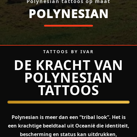
Polynesian tattoos op maat
POLYNESIAN
POLYNESIAN — Polynesian ta
TATTOOS BY IVAR
DE KRACHT VAN
POLYNESIAN
TATTOOS
Polynesian is meer dan een “tribal look”. Het is
een krachtige beeldtaal uit Oceanië die identiteit,
bescherming en status kan uitdrukken,