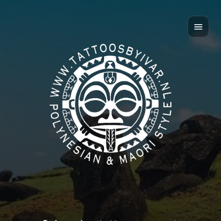
Home
Over mij
Polynesian style
Māori style
Contact