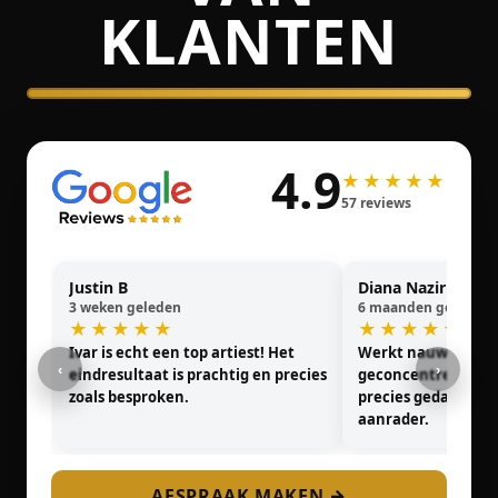
KLANTEN
4.9
★★★★★
57 reviews
Justin B
Diana Nazir
3 weken geleden
6 maanden geleden
★★★★★
★★★★★
Ivar is echt een top artiest! Het
Werkt nauwkeurig
‹
›
eindresultaat is prachtig en precies
geconcentreerd. Det
zoals besproken.
precies gedaan. Ze
aanrader.
AFSPRAAK MAKEN →