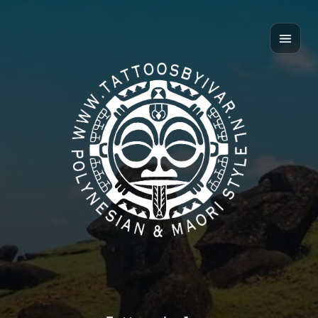
Home
Over mij
Polynesian style
Māori style
Contact