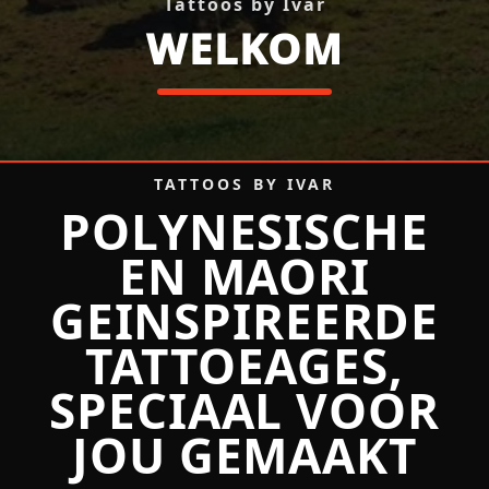
Tattoos by Ivar
WELKOM
Tattoos by Ivar — Polynesia
TATTOOS BY IVAR
POLYNESISCHE
EN MAORI
GEINSPIREERDE
TATTOEAGES,
SPECIAAL VOOR
JOU GEMAAKT