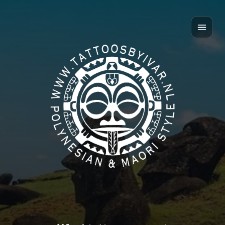
Home
Over mij
Polynesian style
Māori style
Contact