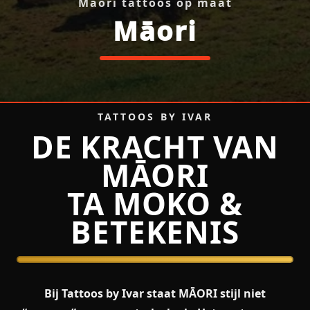
Māori tattoos op maat
Māori
Maori — Māori tattoos
TATTOOS BY IVAR
DE KRACHT VAN
MĀORI
TA MOKO &
BETEKENIS
Bij Tattoos by Ivar staat MĀORI stijl niet