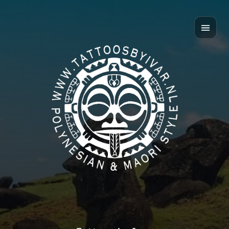
Home
Over mij
Polynesian style
Māori style
Contact