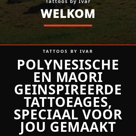
Tattoos by Ivar
WELKOM
Tattoos by Ivar — Polynesia
TATTOOS BY IVAR
POLYNESISCHE
EN MAORI
GEINSPIREERDE
TATTOEAGES,
SPECIAAL VOOR
JOU GEMAAKT