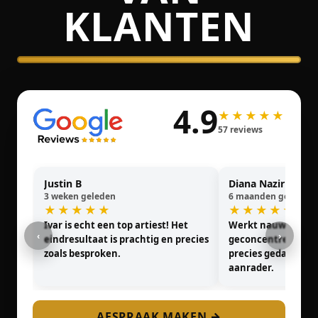
KLANTEN
4.9
★★★★★
57 reviews
Justin B
Diana Nazir
3 weken geleden
6 maanden geleden
★★★★★
★★★★★
Ivar is echt een top artiest! Het
Werkt nauwkeurig
‹
›
eindresultaat is prachtig en precies
geconcentreerd. Det
zoals besproken.
precies gedaan. Ze
aanrader.
AFSPRAAK MAKEN →